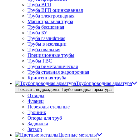
Труба ВГП
Труба ВГП оцинкованная
Труба электросварная
Магистральная труба
Труба бесшовная
Труба БУ
Труба газлифтная
Трубы в изоляции
Труба овальная
Прецизионные трубы
Трубы ГВС
Труба биметаллическая
Труба стальная жаропрочная
Криогенная труба
Трубопроводная арматура
Показать подразделы: Трубопроводная арматура
Отводы
Фланец
Переходы стальные
Тройник
Опоры для труб
Задвижка
Затвор
Цветные металлы