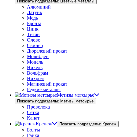
Показать подразделы: Цветные металлы
Алюминий
Латунь
Медь
Бронза
Цинк
Титан
Олово
Свинец
Дюралевый прокат
Молибден
Монель
Никель
Вольфрам
Нихром
Магниевый прокат
Редкие металлы
Метизы метсырье
Показать подразделы: Метизы метсырье
Проволока
Сетка
Канат
Крепеж
Показать подразделы: Крепеж
Болты
Гайка