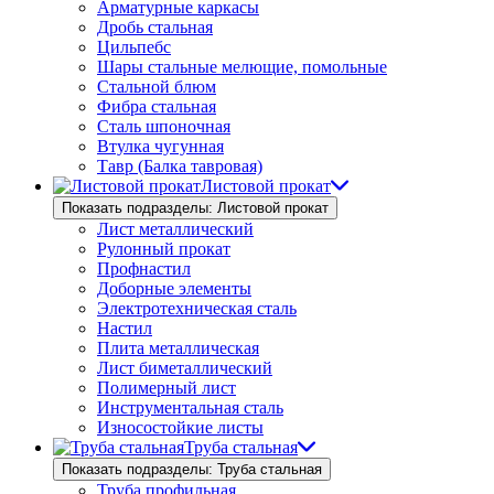
Арматурные каркасы
Дробь стальная
Цильпебс
Шары стальные мелющие, помольные
Стальной блюм
Фибра стальная
Сталь шпоночная
Втулка чугунная
Тавр (Балка тавровая)
Листовой прокат
Показать подразделы: Листовой прокат
Лист металлический
Рулонный прокат
Профнастил
Доборные элементы
Электротехническая сталь
Настил
Плита металлическая
Лист биметаллический
Полимерный лист
Инструментальная сталь
Износостойкие листы
Труба стальная
Показать подразделы: Труба стальная
Труба профильная