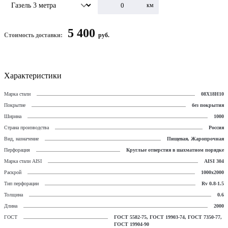
км
5 400
Стоимость доставки:
руб.
Характеристики
Марка стали
08Х18Н10
Покрытие
без покрытия
Ширина
1000
Страна производства
Россия
Вид, назначение
Пищевая, Жаропрочная
Перфорация
Круглые отверстия в шахматном порядке
Марка стали AISI
AISI 304
Раскрой
1000х2000
Тип перфорации
Rv 0.8-1.5
Толщина
0.6
Длина
2000
ГОСТ
ГОСТ 5582-75, ГОСТ 19903-74, ГОСТ 7350-77,
ГОСТ 19904-90