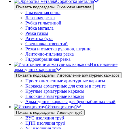
Обработка металла
Показать подразделы: Обработка металла
Плазменная резка
Лазерная резка
Рубка гильотиной
Гибка металла
Резка газом
Размотка бухт
Сверловка отверстий
Резка и отмотка рулонов, штрипс
Ленточно-пильная резка
Гидроабразивная резка
Изготовление
арматурных каркасов
Показать подразделы: Изготовление арматурных каркасов
Пространственные арматурные каркасы
Каркасы арматурные для стены в грунте
Круглые арматурные каркасы
Плоские арматурные каркасы
Арматурные каркасы для буронабивных свай
Изоляция труб
Показать подразделы: Изоляция труб
ВУС изоляция труб
ЦПП изоляция труб
УС изоляция труб