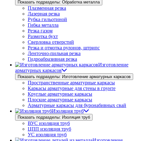
Показать подразделы: Обработка металла
Плазменная резка
Лазерная резка
Рубка гильотиной
Гибка металла
Резка газом
Размотка бухт
Сверловка отверстий
Резка и отмотка рулонов, штрипс
Ленточно-пильная резка
Гидроабразивная резка
Изготовление
арматурных каркасов
Показать подразделы: Изготовление арматурных каркасов
Пространственные арматурные каркасы
Каркасы арматурные для стены в грунте
Круглые арматурные каркасы
Плоские арматурные каркасы
Арматурные каркасы для буронабивных свай
Изоляция труб
Показать подразделы: Изоляция труб
ВУС изоляция труб
ЦПП изоляция труб
УС изоляция труб
Изготовление